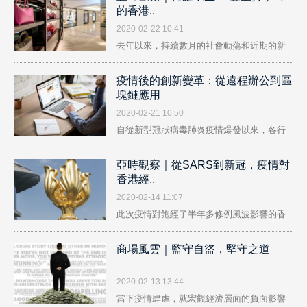
的香港..
2020-02-22 10:41
去年以來，持續數月的社會動蕩和近期的新
冠..
疫情後的創新變革：從遠程辦公到區
塊鏈應用
2020-02-21 10:50
自從新型冠狀病毒肺炎疫情爆發以來，各行
業..
亞時觀察｜從SARS到新冠，疫情對
香港經..
2020-02-14 11:07
此次疫情對飽經了半年多修例風波影響的香
港..
商場風雲｜監守自盜，堅守之道
2020-02-13 13:44
當下疫情肆虐，就宏觀經濟層面的負面影響