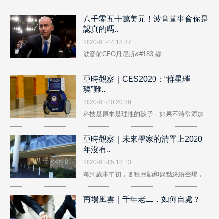
非..
八千零五十萬美元！波音董事會你是
認真的嗎..
2020-01-14 18:37
波音前CEO丹尼斯&#183;穆..
亞時觀察｜CES2020：“群星璀
璨”難..
2020-01-10 20:39
科技是原本是理性的孩子，如果不時常添加
一..
亞時觀察｜未來學家的清單上2020
年沒有..
2020-01-05 18:13
每到歲末年初，各種回顧和盤點紛紛登場，
讓..
商場風雲｜千年老二，如何自處？