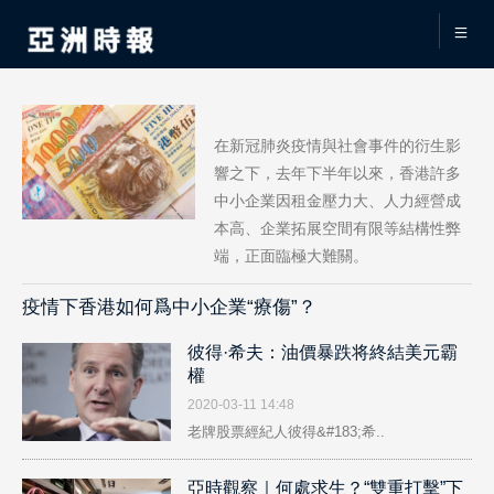
在新冠肺炎疫情與社會事件的衍生影
響之下，去年下半年以來，香港許多
中小企業因租金壓力大、人力經營成
本高、企業拓展空間有限等結構性弊
端，正面臨極大難關。
疫情下香港如何爲中小企業“療傷”？
彼得·希夫：油價暴跌将終結美元霸
權
2020-03-11 14:48
老牌股票經紀人彼得&#183;希..
亞時觀察｜何處求生？“雙重打擊”下