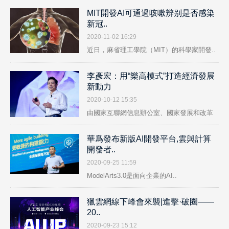
MIT開發AI可通過咳嗽辨别是否感染
新冠..
2020-11-02 16:29
近日，麻省理工學院（MIT）的科學家開發..
李彥宏：用“樂高模式”打造經濟發展
新動力
2020-10-12 15:35
由國家互聯網信息辦公室、國家發展和改革
委..
華爲發布新版AI開發平台,雲與計算
開發者..
2020-09-25 11:59
ModelArts3.0是面向企業的AI..
獵雲網線下峰會來襲|進擊·破圈——
20..
2020-09-23 15:12