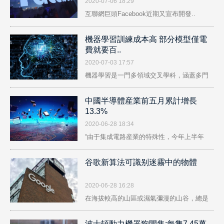
2020-07-06 18:29
互聯網巨頭Facebook近期又宣布開發..
機器學習訓練成本高 部分模型僅電
費就要百..
2020-07-03 17:57
機器學習是一門多領域交叉學科，涵蓋多門
學..
中國半導體産業前五月累計增長
13.3%
2020-06-28 18:34
“由于集成電路産業的特殊性，今年上半年
集..
谷歌新算法可識别迷霧中的物體
2020-06-28 16:28
在海拔較高的山區或濕氣彌漫的山谷，總是
容..
波士頓動力機器狗開售:每隻7.45萬