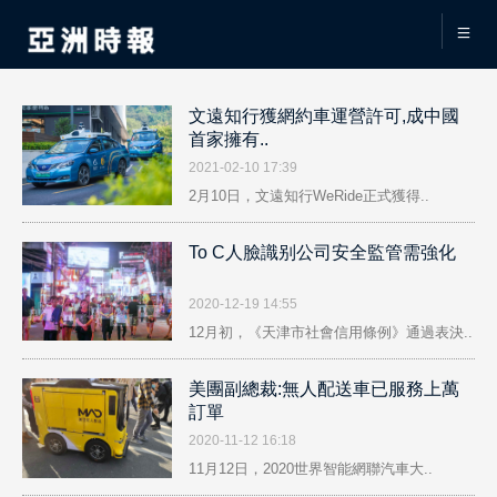
文遠知行獲網約車運營許可,成中國
首家擁有..
2021-02-10 17:39
2月10日，文遠知行WeRide正式獲得..
To C人臉識别公司安全監管需強化
2020-12-19 14:55
12月初，《天津市社會信用條例》通過表決..
美團副總裁:無人配送車已服務上萬
訂單
2020-11-12 16:18
11月12日，2020世界智能網聯汽車大..