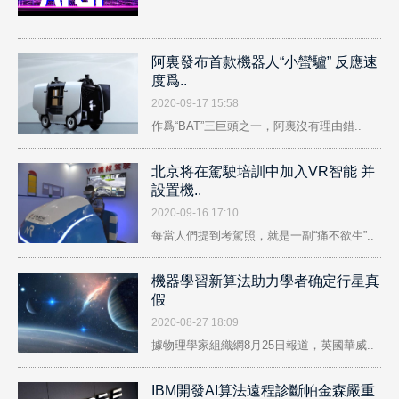
阿裏發布首款機器人“小蠻驢” 反應速
度爲..
2020-09-17 15:58
作爲“BAT”三巨頭之一，阿裏沒有理由錯..
北京将在駕駛培訓中加入VR智能 并
設置機..
2020-09-16 17:10
每當人們提到考駕照，就是一副“痛不欲生”..
機器學習新算法助力學者确定行星真
假
2020-08-27 18:09
據物理學家組織網8月25日報道，英國華威..
IBM開發AI算法遠程診斷帕金森嚴重