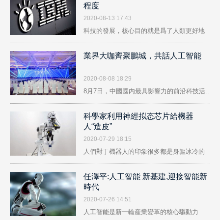
程度
2020-08-13 17:43
科技的發展，核心目的就是爲了人類更好地
生..
業界大咖齊聚鵬城，共話人工智能
2020-08-08 18:29
8月7日，中國國内最具影響力的前沿科技活..
科學家利用神經拟态芯片給機器
人“造皮”
2020-07-29 18:15
人們對于機器人的印象很多都是身軀冰冷的
金..
任澤平:人工智能 新基建,迎接智能新
時代
2020-07-26 14:51
人工智能是新一輪産業變革的核心驅動力
量，..