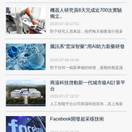
機器人研究員8天完成近700次實驗
獨立..
2020-07-10 17:52
對于研究人員來說，他們每天都要進行很多
實..
騰訊系“雲深智藥”:用AI助力新藥研發
2020-07-09 16:28
對于任何一個新事物的研發，最難的都是讓
其..
商湯科技啓動新一代城市級AI計算平
台
2020-07-07 16:57
人工智能平台公司商湯科技宣布，其上海新
一..
Facebook開發超采樣技術