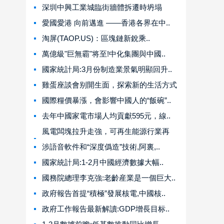
深圳中興工業城臨街牆體拆遷時坍塌
愛國愛港 向前邁進 ——香港各界在中..
淘屏(TAOP.US)：區塊鏈新銳乘..
萬億級"巨無霸"将至!中化集團與中國..
國家統計局:3月份制造業景氣明顯回升..
雞蛋座談會别開生面，探索新的生活方式
國際糧價暴漲，會影響中國人的“飯碗”..
去年中國家電市場人均貢獻595元，線..
風電闆塊拉升走強，可再生能源行業再
迎..
涉語音軟件和“深度僞造”技術,阿裏,..
國家統計局:1-2月中國經濟數據大幅..
國務院總理李克強:老齡産業是一個巨大..
政府報告首提“積極”發展核電,中國核..
政府工作報告最新解讀:GDP增長目标..