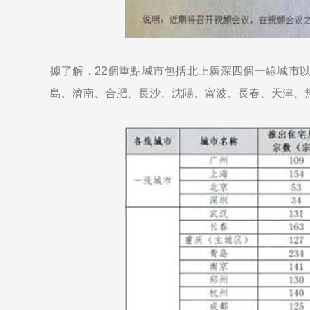
據了解，22個重點城市包括北上廣深四個一線城市
島、濟南、合肥、長沙、沈陽、甯波、長春、天津、無