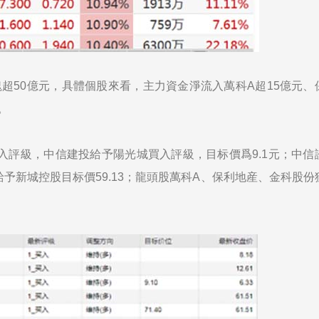
塊超50億元，具體個股來看，主力資金淨流入萬科A超15億元、
。
買入評級，中信建投給予陽光城買入評級，目标價爲9.1元；中信
給予新城控股目标價59.13；龍頭股萬科A、保利地産、金科股份