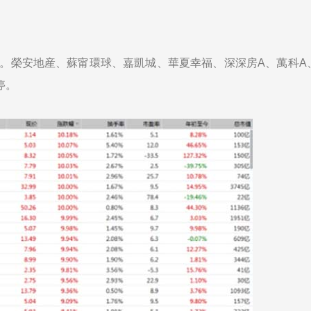
5%。榮安地産、蘇甯環球、嘉凱城、華夏幸福、深深房A、萬科A
停。