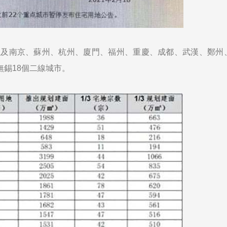
以及南京、蘇州、杭州、廈門、福州、重慶、成都、武漢、鄭州
錫18個二線城市。