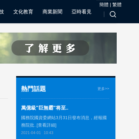
簡體
|
繁體
技
文化教育
商業新聞
亞時看見
熱門話題
更多>>
萬億級"巨無霸"将至..
國務院國資委網站3月31日發布消息，經報國
務院批..[查看詳細]
2021-04-01
10:43