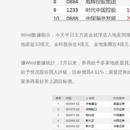
Wind數據顯示，今天半日主力資金就淨流入地産闆
地産超10億元、金科股份近4億元、金地集團近4億元
據Wind數據統計，2月以來，券商給予多家地産股
給予世茂股份買入評級，目标價爲4.61%；廣發證券
家券商看好并上調目标價。