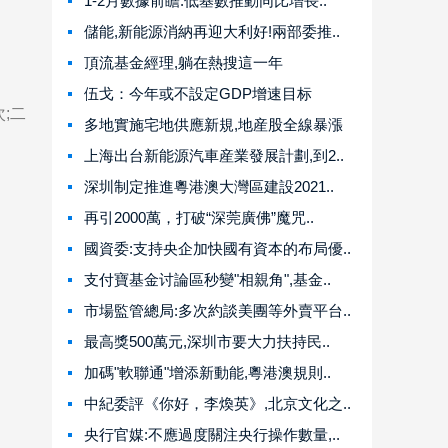
1-2月數據前瞻:低基數推動同比增長..
儲能,新能源消納再迎大利好!兩部委推..
頂流基金經理,躺在熱搜這一年
伍戈：今年或不設定GDP增速目标
;二
多地實施宅地供應新規,地産股全線暴漲
上海出台新能源汽車産業發展計劃,到2..
深圳制定推進粵港澳大灣區建設2021..
再引2000萬，打破“深莞廣佛”魔咒..
國資委:支持央企加快國有資本的布局優..
支付寶基金讨論區秒變"相親角",基金..
市場監管總局:多次約談美團等外賣平台..
最高獎500萬元,深圳市要大力扶持民..
加碼"軟聯通"增添新動能,粵港澳規則..
中紀委評《你好，李煥英》,北京文化之..
央行官媒:不應過度關注央行操作數量,..