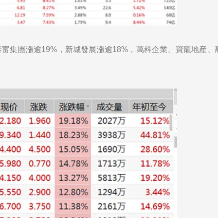
富集團漲逾19%，新城發展漲逾18%，萬科企業、寶龍地産、