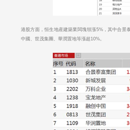
港股方面，恒生地産建築業闆塊領漲5%，其中合景泰
中國、世茂集團、華潤置地等漲超10%。