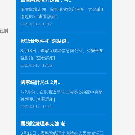
風電闆塊走強，節能風電拉升漲停，大金重工
漲超6%..[查看詳細]
2021-03-19
10:47
融創
涉語音軟件和“深度僞..
3月18日，國家互聯網信息辦公室、公安部加
強對語..[查看詳細]
2021-03-18
19:36
國家統計局:1-2月..
1-2月份，在以習近平同志爲核心的黨中央堅
強領導..[查看詳細]
2021-03-15
14:41
國務院總理李克強:老..
3月11日，國務院總理李克強在人民大會堂三