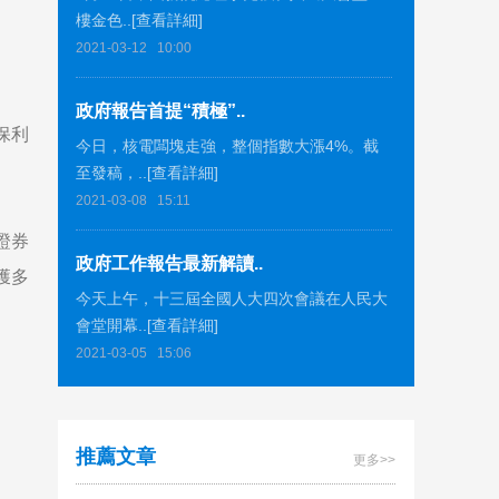
樓金色..[查看詳細]
2021-03-12
10:00
政府報告首提“積極”..
保利
今日，核電闆塊走強，整個指數大漲4%。截
至發稿，..[查看詳細]
2021-03-08
15:11
證券
政府工作報告最新解讀..
獲多
今天上午，十三屆全國人大四次會議在人民大
會堂開幕..[查看詳細]
2021-03-05
15:06
推薦文章
更多>>