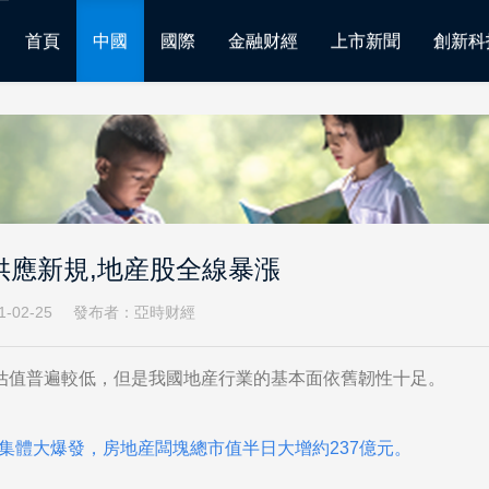
首頁
中國
國際
金融财經
上市新聞
創新科
供應新規,地産股全線暴漲
-02-25
發布者：亞時财經
估值普遍較低，但是我國地産行業的基本面依舊韌性十足。
，集體大爆發，房地産闆塊總市值半日大增約237億元。