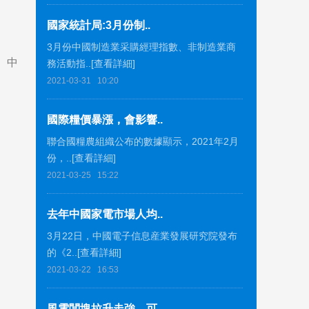
國家統計局:3月份制..
3月份中國制造業采購經理指數、非制造業商
、中
務活動指..[查看詳細]
2021-03-31
10:20
國際糧價暴漲，會影響..
聯合國糧農組織公布的數據顯示，2021年2月
份，..[查看詳細]
2021-03-25
15:22
去年中國家電市場人均..
3月22日，中國電子信息産業發展研究院發布
的《2..[查看詳細]
2021-03-22
16:53
風電闆塊拉升走強，可..