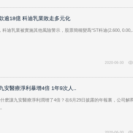
2
3
款逾18億 科迪乳業敗走多元化
，科迪乳業被實施其他風險警示，股票簡稱變爲“ST科迪(2.600, 0.00,.
2020-06-30
安醫療淨利暴增4倍 1年9次人..
，是什麽讓九安醫療淨利潤增了4倍？在6月29日披露的年報裏，公司解
.
2020-06-30