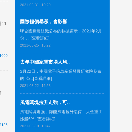
2021-03-31
10:20
國際糧價暴漲，會影響..
11
聯合國糧農組織公布的數據顯示，2021年2月
份，..[查看詳細]
2021-03-25
15:22
1090
去年中國家電市場人均..
3月22日，中國電子信息産業發展研究院發布
的《2..[查看詳細]
2021-03-22
16:53
體、
風電闆塊拉升走強，可..
風電闆塊走強，節能風電拉升漲停，大金重工
漲超6%..[查看詳細]
1136
2021-03-19
10:47