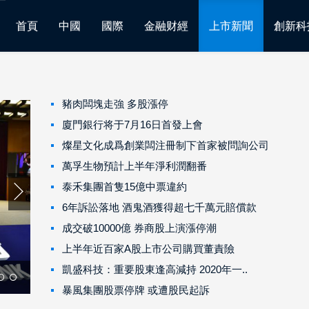
首頁
中國
國際
金融财經
上市新聞
創新科
豬肉闆塊走強 多股漲停
廈門銀行将于7月16日首發上會
燦星文化成爲創業闆注冊制下首家被問詢公司
萬孚生物預計上半年淨利潤翻番
泰禾集團首隻15億中票違約
6年訴訟落地 酒鬼酒獲得超七千萬元賠償款
成交破10000億 券商股上演漲停潮
上半年近百家A股上市公司購買董責險
凱盛科技：重要股東逢高減持 2020年一..
暴風集團股票停牌 或遭股民起訴