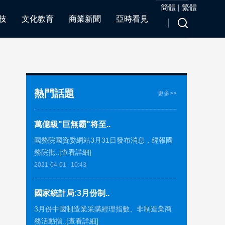
簡體
|
繁體
技
文化教育
商業新聞
亞時看見
熱門話題
更多>>
萬億級"巨無霸"将至..
國務院國資委網站3月31日發布消息，經報國
務院批..[查看詳細]
2021-04-01
10:43
國家統計局:3月份制..
3月份中國制造業采購經理指數、非制造業商
務活動指..[查看詳細]