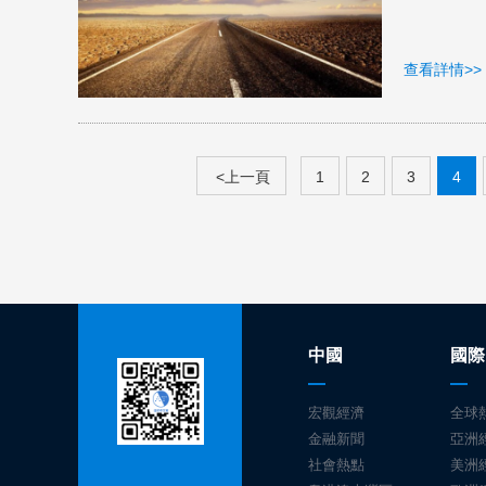
查看詳情>>
<上一頁
1
2
3
4
中國
國際
宏觀經濟
全球
金融新聞
亞洲
社會熱點
美洲