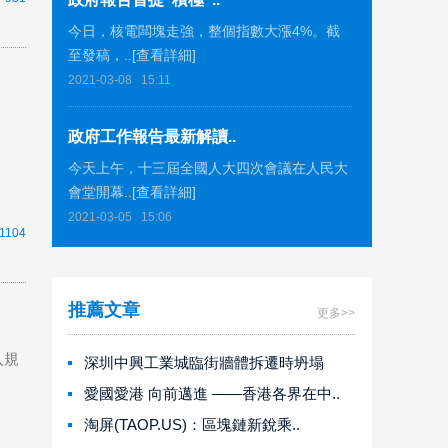
今日，核電闆塊走強，整個指數大漲4%。截
至發稿，..[查看詳細]
2021-03-08
15:11
政府工作報告最新解讀..
今天上午，十三屆全國人大四次會議在人民大
會堂開幕..[查看詳細]
2021-03-05
15:06
1104
推薦文章
更多>>
入規
深圳中興工業城臨街牆體拆遷時坍塌
愛國愛港 向前邁進 ——香港各界在中..
淘屏(TAOP.US)：區塊鏈新銳乘..