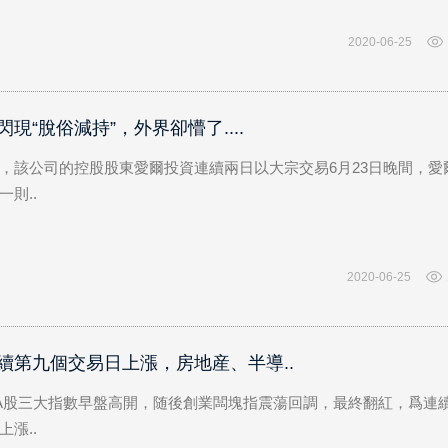
2020-06-25
現“脫俗減持”，外界卻懵了....
，該公司的控股股東愛爾投資連續兩日以大宗交易6月23日晚間，愛
則..
2020-06-25
續第九個交易日上漲，房地産、半導..
，A股三大指數早盤高開，随後創業闆塊指震蕩回調，最終翻紅，爲連
漲..