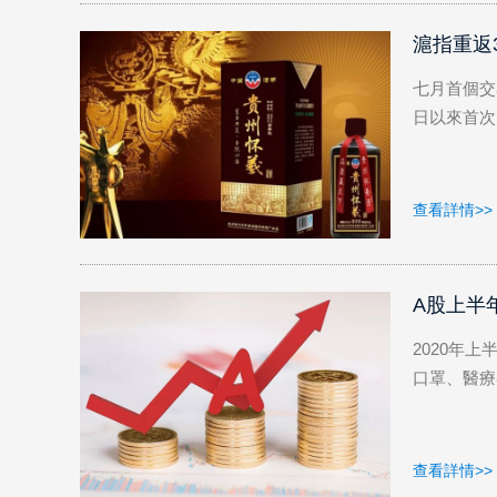
創闆..
滬指重返3
七月首個交
日以來首次.
查看詳情>>
A股上半
2020年
口罩、醫療器
查看詳情>>