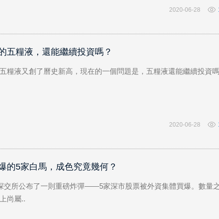
2020-06-28
的五糧液，還能繼續投資嗎？
五糧液又創了曆史新高，現在的一個問題是，五糧液還能繼續投資
2020-06-28
爆的5家白馬，成色究竟幾何？
，深交所公布了一則重磅炸彈——5家深市股票被外資集體買爆。數量
上尚屬..