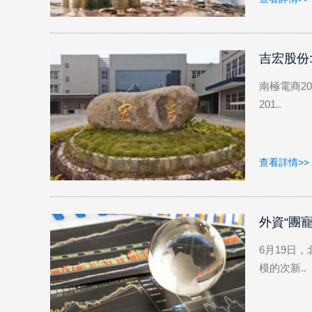
吉宏股份
南極電商20
201..
查看詳情>>
外資“團
6月19日
模的次新..