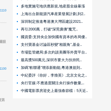
多地實施宅地供應新規,地産股全線暴漲
1110
上海出台新能源汽車産業發展計劃,到2..
深圳制定推進粵港澳大灣區建設2021..
再引2000萬，打破“深莞廣佛”魔咒..
國資委:支持央企加快國有資本的布局優..
爾眼
支付寶基金讨論區秒變"相親角",基金..
市場監管總局:多次約談美團等外賣平台..
最高獎500萬元,深圳市要大力扶持民..
加碼"軟聯通"增添新動能,粵港澳規則..
1100
中紀委評《你好，李煥英》,北京文化之..
央行官媒:不應過度關注央行操作數量,..
中國電影票房迎史上最強春節檔：5天近..
續第