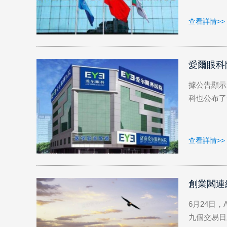
查看詳情>>
愛爾眼科閃
據公告顯示
科也公布了一
查看詳情>>
創業闆連
6月24日
九個交易日上