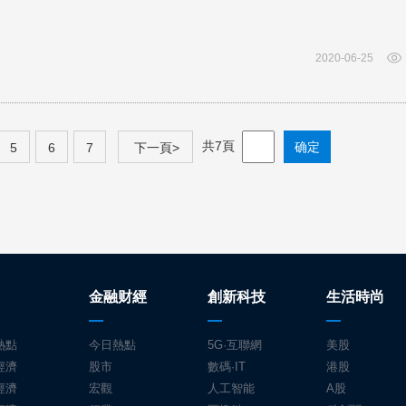
2020-06-25
共7頁
5
6
7
下一頁>
金融财經
創新科技
生活時尚
熱點
今日熱點
5G·互聯網
美股
經濟
股市
數碼·IT
港股
經濟
宏觀
人工智能
A股