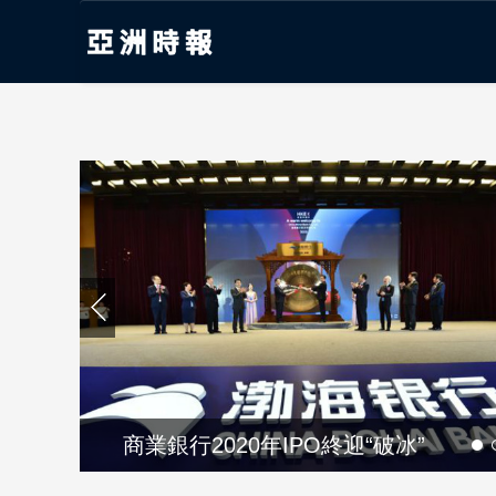
中芯國際A股開盤漲245% 市值破科
商業銀行2020年IPO終迎“破冰”