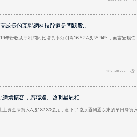
:高成長的互聯網科技股還是問題股..
19年營收及淨利潤同比增長率分别爲16.52%及35.94%，而吉宏股份
2020-06-29
寵”繼續擴容，廣聯達、啓明星辰相..
，北上資金淨買入A股182.33億元，創下了陸股通開通以來的單日淨買