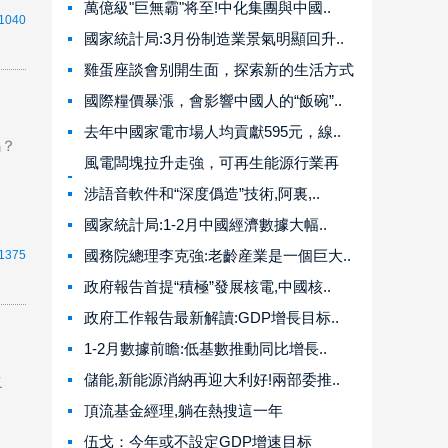
萬億級"巨無霸"将至!中化集團與中國..
1040
國家統計局:3月份制造業景氣明顯回升..
雞蛋座談會别開生面，探索新的生活方式
國際糧價暴漲，會影響中國人的“飯碗”..
去年中國家電市場人均貢獻595元，線..
嗎？
風電闆塊拉升走強，可再生能源行業再
迎..
涉語音軟件和“深度僞造”技術,阿裏,..
國家統計局:1-2月中國經濟數據大幅..
國務院總理李克強:老齡産業是一個巨大..
1375
政府報告首提“積極”發展核電,中國核..
政府工作報告最新解讀:GDP增長目标..
1-2月數據前瞻:低基數推動同比增長..
儲能,新能源消納再迎大利好!兩部委推..
之
頂流基金經理,躺在熱搜這一年
伍戈：今年或不設定GDP增速目标