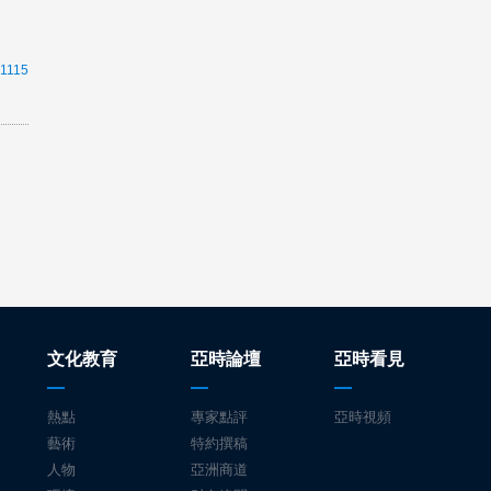
1115
文化教育
亞時論壇
亞時看見
熱點
專家點評
亞時視頻
藝術
特約撰稿
人物
亞洲商道