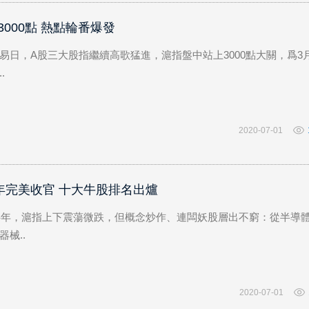
000點 熱點輪番爆發
易日，A股三大股指繼續高歌猛進，滬指盤中站上3000點大關，爲3月
.
2020-07-01
年完美收官 十大牛股排名出爐
上半年，滬指上下震蕩微跌，但概念炒作、連闆妖股層出不窮：從半導
械..
2020-07-01