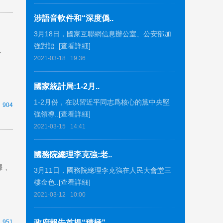
涉語音軟件和“深度僞..
3月18日，國家互聯網信息辦公室、公安部加
強對語..[查看詳細]
.
2021-03-18
19:36
國家統計局:1-2月..
1-2月份，在以習近平同志爲核心的黨中央堅
904
強領導..[查看詳細]
2021-03-15
14:41
國務院總理李克強:老..
釋，
3月11日，國務院總理李克強在人民大會堂三
樓金色..[查看詳細]
2021-03-12
10:00
951
政府報告首提“積極”..