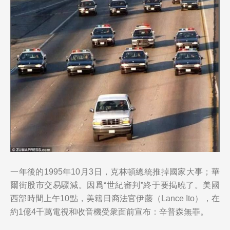
一年後的1995年10月3日，克林頓總統推掉國家大事；華
爾街股市交易驟減。因爲“世紀審判”終于要揭曉了。美國
西部時間上午10點，美籍日裔法官伊藤（Lance Ito），在
約1億4千萬電視和收音機受衆面前宣布：辛普森無罪。