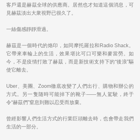
客戶還是赫茲全球的供應商。居然也才知道這個消息，可
見赫茲淡出大衆視野已很久了。
一絲傷感靜靜滑過。
赫茲是一個時代的烙印，如同摩托羅拉和Radio Shack。
它帶來車輪上的生活，效果堪比可口可樂和麥當勞。如
今，不是疫情打敗了赫茲，而是新技術支持下的“後浪”驅
使它離去。
Uber、美團、Zoom徹底改變了人們出行、購物和辦公的
方式。另一隻随時可能掉下的靴子——無人駕駛，終于
令“赫茲們”窒息到難以忍受而放棄。
曾經影響人們生活方式的行業巨頭離去時，也會帶走我們
生活的一部分。