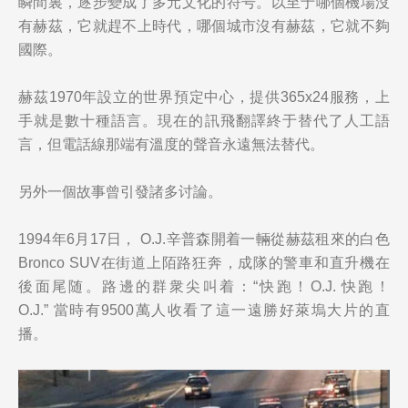
瞬間裏，逐步變成了多元文化的符号。以至于哪個機場沒
有赫茲，它就趕不上時代，哪個城市沒有赫茲，它就不夠
國際。
赫茲1970年設立的世界預定中心，提供365x24服務，上
手就是數十種語言。現在的訊飛翻譯終于替代了人工語
言，但電話線那端有溫度的聲音永遠無法替代。
另外一個故事曾引發諸多讨論。
1994年6月17日， O.J.辛普森開着一輛從赫茲租來的白色
Bronco SUV在街道上陌路狂奔，成隊的警車和直升機在
後面尾随。路邊的群衆尖叫着：“快跑！O.J. 快跑！
O.J.” 當時有9500萬人收看了這一遠勝好萊塢大片的直
播。