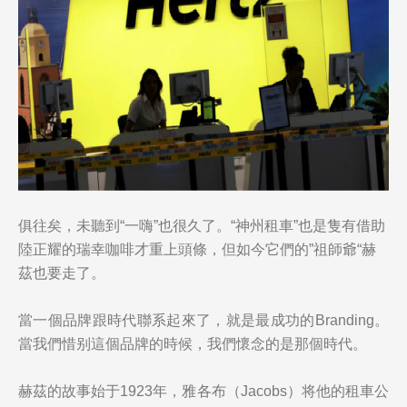
俱往矣，未聽到“一嗨”也很久了。“神州租車”也是隻有借助
陸正耀的瑞幸咖
啡才重上頭條，但如今它們的”祖師爺“赫
茲也要走了。
當一個品牌跟時代聯系起來了，就是最成功的Branding。
當我們惜别這個品牌的時候，我們懷念的是那個時代。
赫茲的故事始于1923年，
雅各布
（
Jacob
s
）将他的租車公