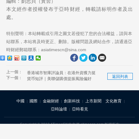
編輯：劉思貝（實習）
本文經作者授權發布于亞時财經，轉載請标明作者及出
處。
特别聲明：本站轉載或引用之圖文若侵犯了您的合法權益，請與本
站聯系，本站将及時更正、删除。版權問題及網站合作，請通過亞
時财經郵箱聯系：asiatimescn@sina.com
上一個：
香港城市智庫評論員：在港外資獲力挺
返回列表
下一個：
香港何以承内啓外
貨币短評｜美聯儲購債提振風險偏好
中國
國際
金融财經
創新科技
上市新聞
文化教育
|
|
|
|
|
亞時論壇
亞時看見
|
Copyright © 2018 ATimesCN中文網 atimescn.com 版權所有
首頁
|
關于我們
|
聯系我們
|
隐私政策
|
常見問題