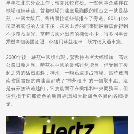
早年在北京外企工作，報銷比較寬松。一些同事會選擇在
機場租輛赫茲。首都機場到達廳最顯眼的櫃台之一就是赫
茲，中國大飯店、香格裏拉這些都排在了旁邊。90年代公
司裏有駕照的人還不多，來京出差的同事開輛赫茲會得到
不少羨慕眼光。當時去國外出差的機會不少，很多同事會
乘機拿個美國駕照，然後用赫茲租車，既方便又過車瘾。
2000年後，赫茲中國版出現，駕照持有者大幅增加，高速
公路日新月異。赫茲在中國的業務雖然增長，但受到了後
起之秀的猛烈追趕，神州、一嗨迅速搶占市場。當時連湖
南省圖書館的傳達室都成了“神州租車”的一個取車點。這
是赫茲無法逾越的，它隻能固守在機場和中央商務區，但
這無損于它那黃色的醒目标識和大批膚色各異的各國擁
趸。