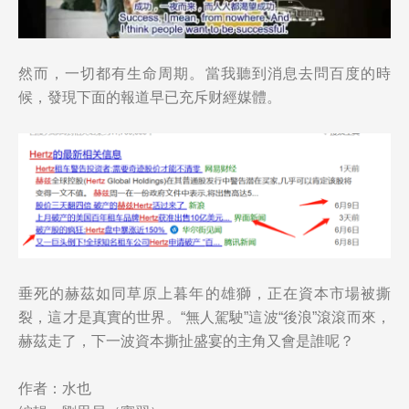
然而，一切都有生命周期。當我聽到消息去問百度的時
候，發現下面的報道早已充斥财經媒體。
垂死的赫茲如同草原上暮年的雄獅，正在資本市場被撕
裂，這才是真實的世界。“無人駕駛”這波“後浪”滾滾而來，
赫茲走了，下一波資本撕扯盛宴的主角又會是誰呢？
作者：水也