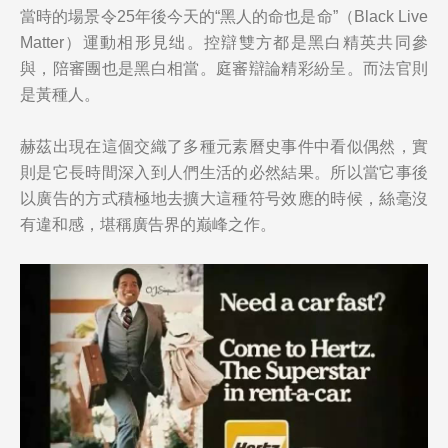
當時的場景令25年後今天的“黑人的命也是命”（Black Live
Matter）運動相形見绌。控辯雙方都是黑白精英共同參
與，陪審團也是黑白相當。庭審辯論精彩紛呈。而法官則
是黃種人。
赫茲出現在這個交織了多種元素曆史事件中看似偶然，實
則是它長時間深入到人們生活的必然結果。所以當它事後
以廣告的方式積極地去擴大這種符号效應的時候，絲毫沒
有違和感，堪稱廣告界的巅峰之作。