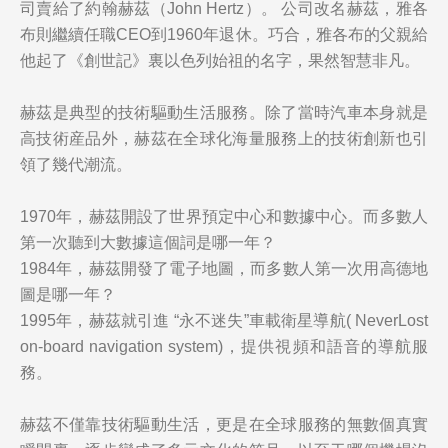
司賣給了
約翰赫茲
（
John He
rtz
）。 公司改名赫茲，雅各
布則繼續任職CEO到1960年退休。巧合，雅各布的父親給
他起了《
創世記
》裏以色列始祖的名字，果然智慧非凡。
赫茲是典型的技術驅動生活服務。除了當時汽車本身就是
高技術産品外，赫茲在全球化海量服務上的技術創新也引
領了幾代潮流。
1970年，赫茲開設了世界預定中心和數據中心。而多數人
第一次聽到大數據這個詞是哪一年？
1984年，赫茲開發了電子地圖，而多數人第一次用高德地
圖是哪一年？
1995年，赫茲就引進
“永
不迷失”車載衛星導航
(
NeverLost
on-board navigation system
)，
提供視頻和語音的導航服
務。
赫茲不僅靠技術驅動生活，更是在全球服務的無數個真實