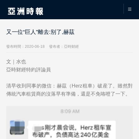
又一位“巨人”離去:别了,赫茲
發布時間：2020-06-18
發布者：亞時财經
文｜水也
亞時财經特約評論員
清早收到同事的微信：赫茲（Herz租車）破産了。雖然對
傳統汽車租賃商的沒落早有準備，還是不免咯噔了一下。