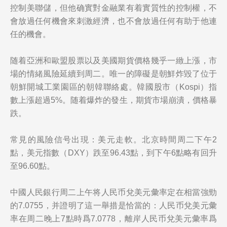
控制美聯儲，但他确實對金融業有着實質性的控制權，不
會放過任何機會來刺激經濟，也不會放過任何有助于他連
任的機會。
随着亞洲和歐盟股票以及美國期貨價格幾乎一緻上漲，市
場的情緒風險延續到周二。唯一的障礙是朝鮮炸毀了位于
朝鮮開城工業園區的朝韓聯絡處。韓國股市（Kospi）指
數上漲超過5%。随着爆炸的發生，期貨市場崩潰，價格暴
跌。
常見的風險信号出現：美元走軟。北京時間周二下午2
點，美元指數（DXY）跌至96.43點，到下午6點略有回升
至96.60點。
中國人民銀行周二上午将人民币兌美元彙率定在相當強勁
的7.0755，并證明了這一舉措是恰當的：人民币兌美元彙
率在周二晚上7點時爲7.0778，離岸人民币兌美元彙率爲