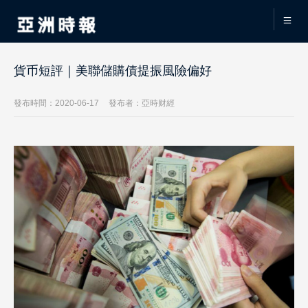
貨币短評｜美聯儲購債提振風險偏好
發布時間：2020-06-17
發布者：亞時财經