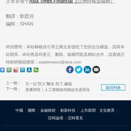
文章首發于
Asia Times F
inancial
（
亞洲時報金融網
）
翻譯：劉思貝
編輯：SHAN
特别聲明：本站轉載或引用之圖文若侵犯了您的合法權益，請與本
站聯系，本站将及時更正、删除。版權問題及網站合作，請通過亞
時财經郵箱聯系：asiatimescn@sina.com
上一個：
又一位“巨人”離去:别了,赫茲
返回列表
下一個：
直播預告｜人工智能如何掀起生産與生
活模式全面變革？
中國
國際
金融财經
創新科技
上市新聞
文化教育
|
|
|
|
|
亞時論壇
亞時看見
|