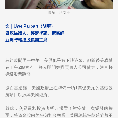
（圖源：法新社）
文｜Uwe Parpart（胡華）
資深媒體人、經濟學家、策略師
亞洲時報控股集團主席
紐約時間周一中午，美股似乎有下跌迹象。但随後美聯儲
在下午2點宣布，将立即開始購買個人公司債券，這直接
導緻股票跳漲。
據白宮透露，美國政府正在準備一項1萬億美元的基礎設
施項目以振興美國經濟。
就此，交易員和投資者暫時擱置了對疫情二次爆發的擔
憂，将資金投向美聯儲和金融業。美國總統特朗普雖然不