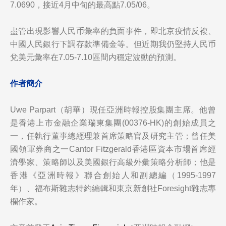
7.0690，接近4月中旬的最高點7.05/06。
盡管出現影響人民币彙率的負面事件，即北京疫情反複、
中國人民銀行下調存款準備金等。但近期我仍堅持人民币
兌美元彙率在7.05-7.10區間内穩定波動的預測。
作者簡介
Uwe Parpart（胡華）現任亞洲時報控股集團主席。他曾
是香港上市金融企業瑞東集團(00376-HK)的創始成員之
一，任執行董事總經理兼首席策略官及研究主管；曾任美
國領軍券商之一Cantor Fitzgerald香港區資本市場首席經
濟學家、策略師以及美國銀行高級外彙策略分析師；他是
香港《亞洲時報》聯合創始人和副總編（1995-1997
年）、福布斯雜志特約編輯和東京新創社Foresight雜志專
欄作家。