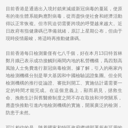
目前香港是通過出入境封鎖來減緩新冠病毒的蔓延，使原
有的衛生體系能夠應對病毒，從而盡快使社會和經濟活動
得以正常恢複。但市民迫切需要跨境的呼聲越來越大。近
日政府有指健康碼已準備就緒，原訂上星期公布，但由于
現時疫情嚴峻，将适時再推動健康碼。
目前香港每日檢測量僅有七八千個，好在本月13日特首林
鄭月娥已表示成功接觸到兩間内地的私營機構，爲四類高
風險人士免費進行新冠病毒檢測。據了解，引入的兩家内
地檢測機構分别是華大基因和中國檢驗認證集團。但全民
檢測機構的推行從論證、審批到開工、實施估計還需要一
定的時間才能完成。在這個意義上，顯而易見，拯救生
命、挽救生計與舊醫療制度之間不存在取捨和沖突關系，
應盡快推動引進内地檢測機構的實施，開展廣泛的檢測，
防患于未然。
可以相信的是，随着國家和特區政府繼續部署所有可用的