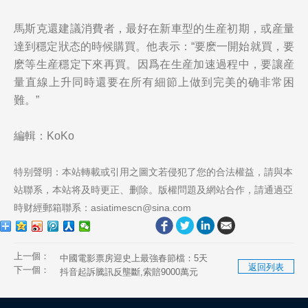
馬斯克還建議消費者，最好在新車型的生産初期，或産量
達到穩定狀态的時候購買。他表示：“要麽一開始就買，要
麽等生産穩定下來再買。因爲在生産加速過程中，要讓産
量直線上升同時還要在所有細節上做到完美的确非常困
難。”
編輯：KoKo
特别聲明：本站轉載或引用之圖文若侵犯了您的合法權益，請與本
站聯系，本站将及時更正、删除。版權問題及網站合作，請通過亞
時财經郵箱聯系：asiatimescn@sina.com
上一個：
中國電影票房迎史上最強春節檔：5天
返回列表
下一個：
近70億
抖音起訴騰訊反壟斷,索賠9000萬元