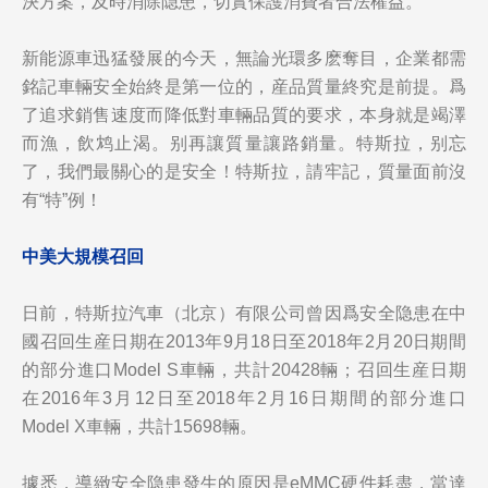
決方案，及時消除隐患，切實保護消費者合法權益。
新能源車迅猛發展的今天，無論光環多麽奪目，企業都需
銘記車輛安全始終是第一位的，産品質量終究是前提。爲
了追求銷售速度而降低對車輛品質的要求，本身就是竭澤
而漁，飲鸩止渴。别再讓質量讓路銷量。特斯拉，别忘
了，我們最關心的是安全！特斯拉，請牢記，質量面前沒
有“特”例！
中美大規模召回
日前，特斯拉汽車（北京）有限公司曾因爲安全隐患在中
國召回生産日期在2013年9月18日至2018年2月20日期間
的部分進口Model S車輛，共計20428輛；召回生産日期
在2016年3月12日至2018年2月16日期間的部分進口
Model X車輛，共計15698輛。
據悉，導緻安全隐患發生的原因是eMMC硬件耗盡，當達