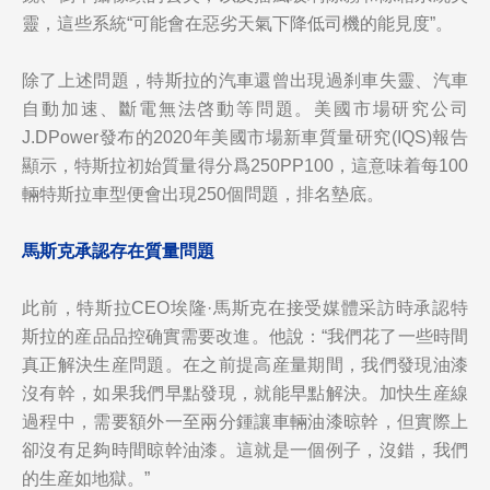
靈，這些系統“可能會在惡劣天氣下降低司機的能見度”。
除了上述問題，特斯拉的汽車還曾出現過刹車失靈、汽車
自動加速、斷電無法啓動等問題。美國市場研究公司
J.DPower發布的2020年美國市場新車質量研究(IQS)報告
顯示，特斯拉初始質量得分爲250PP100，這意味着每100
輛特斯拉車型便會出現250個問題，排名墊底。
馬斯克承認存在質量問題
此前，特斯拉CEO埃隆·馬斯克在接受媒體采訪時承認特
斯拉的産品品控确實需要改進。他說：“我們花了一些時間
真正解決生産問題。在之前提高産量期間，我們發現油漆
沒有幹，如果我們早點發現，就能早點解決。加快生産線
過程中，需要額外一至兩分鍾讓車輛油漆晾幹，但實際上
卻沒有足夠時間晾幹油漆。這就是一個例子，沒錯，我們
的生産如地獄。”