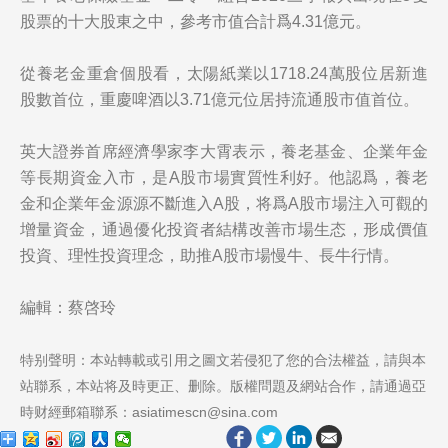
股票的十大股東之中，參考市值合計爲4.31億元。
從養老金重倉個股看，太陽紙業以1718.24萬股位居新進
股數首位，重慶啤酒以3.71億元位居持流通股市值首位。
英大證券首席經濟學家李大霄表示，養老基金、企業年金
等長期資金入市，是A股市場實質性利好。他認爲，養老
金和企業年金源源不斷進入A股，将爲A股市場注入可觀的
增量資金，通過優化投資者結構改善市場生态，形成價值
投資、理性投資理念，助推A股市場慢牛、長牛行情。
編輯：蔡啓玲
特别聲明：本站轉載或引用之圖文若侵犯了您的合法權益，請與本
站聯系，本站将及時更正、删除。版權問題及網站合作，請通過亞
時财經郵箱聯系：asiatimescn@sina.com