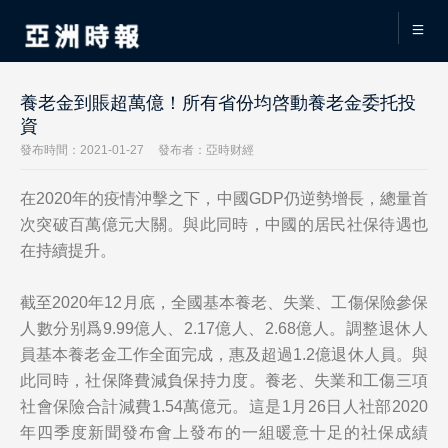
養老金到賬超萬億！所有省份均啓動養老金委托投
資
發布時間：2021-01-27
發布者：亞時财經
在2020年的疫情沖擊之下，中國GDP仍逆勢增長，總量首
次突破百萬億元大關。與此同時，中國的居民社保待遇也
在持續提升。
截至2020年12月底，全國基本養老、失業、工傷保險參保
人數分别爲9.99億人、2.17億人、2.68億人。調整退休人
員基本養老金工作全面完成，惠及超過1.2億退休人員。與
此同時，社保降費減負保持力度。養老、失業和工傷三項
社會保險合計減費1.54萬億元。這是1月26日人社部2020
年四季度新聞發布會上發布的一組暖意十足的社保成績